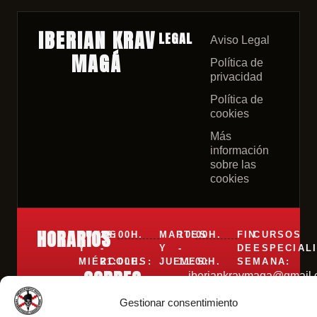
IBERIAN KRAV
LEGAL
Aviso Legal
MAGÁ
Política de
privacidad
Política de
cookies
Más
información
sobre las
cookies
HORARIOS
LUNES
20:00H.
MARTES
10:00H.
FIN
CURSOS
Y
-
Y
-
DE
ESPECIAL
MIÉRCOLES:
21:00H.
JUEVES:
11:00H.
SEMANA:
CORREO
iberiankravmaga@gmail
Gestionar consentimiento